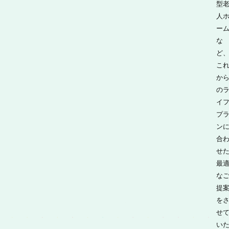
型
人
ー
な
ど
こ
か
の
イ
プ
ン
合
せ
最
な
提
を
せ
い