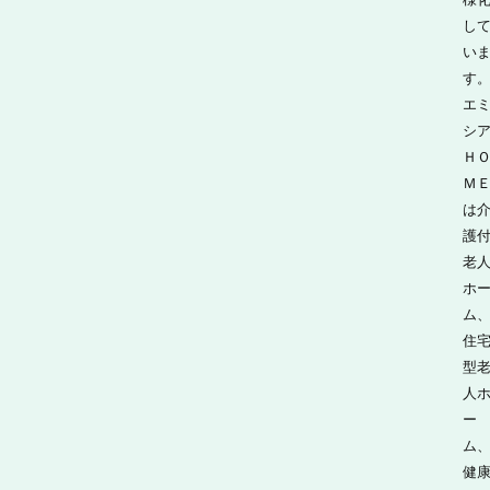
し
い
す
エ
シ
Ｈ
Ｍ
は
護
老
ホ
ム
住
型
人
ー
ム
健