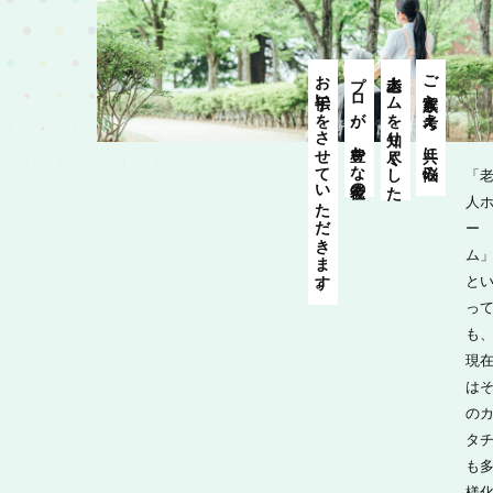
お手伝いをさせていただきます。
プロが、豊かな老後の
老人ホームを知り尽くした
ご家族と考え、共に悩み、
「
人
ー
ム
と
っ
も
現
は
の
タ
も
様